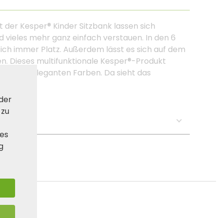
 der Kesper® Kinder Sitzbank lassen sich
nd vieles mehr ganz einfach verstauen. In den 6
ich immer Platz. Außerdem lässt es sich auf dem
n. Dieses multifunktionale Kesper®-Produkt
d das in eleganten Farben. Da sieht das
 der
 zu
se:
ies
g