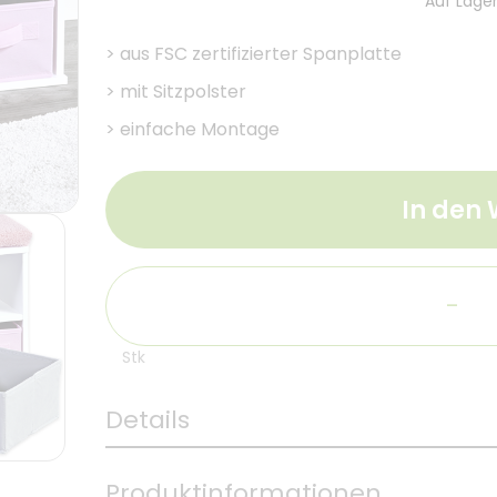
Auf Lager
>
aus FSC zertifizierter Spanplatte
>
mit Sitzpolster
>
einfache Montage
In den
-
Stk
Details
Produktinformationen