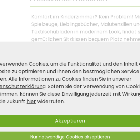
Komfort im Kinderzimmer? Kein Problem! Mit
Spielzeuge, Lieblingsbücher, Malutensilien u
Textilschubladen in modernem Look, findet s
gemütlichen Sitzkissen bequem Platz nehme
vereint sowohl Komfort als auch Ordnung un
Kinderzimmer aus, wie aus dem Katalog.
 verwenden Cookies, um die Funktionalität und den Inhalt
site zu optimieren und Ihnen den bestmöglichen Service
Produkt- und Sicherheitshinwei
en. Alle Informationen zu Cookies finden Sie in unserer
enschutzerklärung
. Sofern Sie der Verwendung von Cook
timmen, können Sie diese Einwilligung jederzeit mit Wirkun
die Zukunft
hier
widerrufen.
Akzeptieren
Nur notwendige Cookies akzeptieren