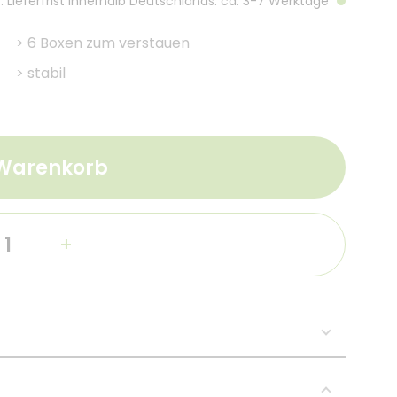
. Lieferfrist innerhalb Deutschlands: ca. 3-7 Werktage
>
6 Boxen zum verstauen
>
stabil
 Warenkorb
+