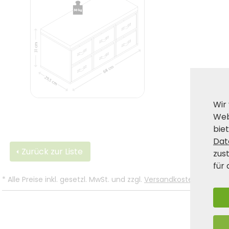
Wir
Web
biet
Dat
Zurück zur Liste
zus
für 
*
Alle Preise inkl. gesetzl. MwSt. und zzgl.
Versandkosten
.