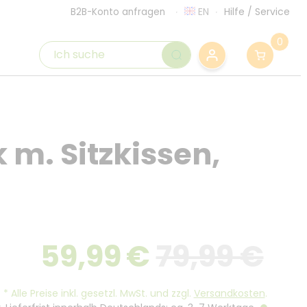
EN
Hilfe
/
Service
B2B-Konto anfragen
0
 m. Sitzkissen,
g
59,99
€
79,99 €
*
Alle Preise inkl. gesetzl. MwSt. und zzgl.
Versandkosten
.