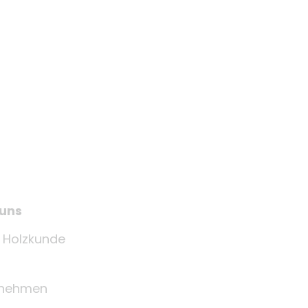
 uns
e Holzkunde
rnehmen