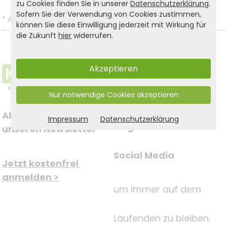
zu Cookies finden Sie in unserer
Datenschutzerklärung
.
Sofern Sie der Verwendung von Cookies zustimmen,
*
Alle Preise inkl. gesetzl. MwSt. und zzgl.
Versandkosten
.
können Sie diese Einwilligung jederzeit mit Wirkung für
die Zukunft
hier
widerrufen.
Akzeptieren
Nur notwendige Cookies akzeptieren
Abonnieren Sie jetzt 
Impressum
Datenschutzerklärung
Folgen Sie uns auf
unseren Newsletter
Social Media
Jetzt kostenfrei 
anmelden >
um immer auf dem
Laufenden zu bleiben.