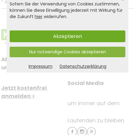
*
Alle Preise inkl. gesetzl. MwSt. und zzgl.
Versandkosten
.
Sofern Sie der Verwendung von Cookies zustimmen,
können Sie diese Einwilligung jederzeit mit Wirkung für
die Zukunft
hier
widerrufen.
Akzeptieren
Nur notwendige Cookies akzeptieren
Abonnieren Sie jetzt 
Folgen Sie uns auf
Impressum
Datenschutzerklärung
unseren Newsletter
Social Media
Jetzt kostenfrei 
anmelden >
um immer auf dem
Laufenden zu bleiben.