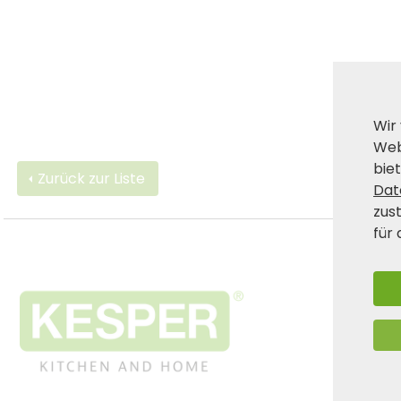
Wir
Web
biet
Zurück zur Liste
Dat
zus
für 