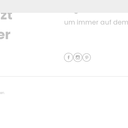
Folgen Sie uns auf
zt 
um immer auf dem 
er
ten.