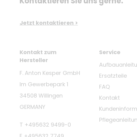
Kontaktieren Sie uns gerne.
Jetzt kontaktieren >
Kontakt zum
Service
Hersteller
Aufbauanleit
F. Anton Kesper GmbH
Ersatzteile
Im Gewerbepark 1
FAQ
34508 Willingen
Kontakt
GERMANY
Kundeninform
Pflegeanleitu
T +495632 9499-0
F +495632 7749