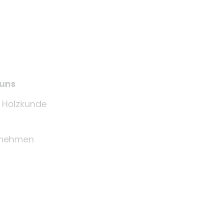
 uns
e Holzkunde
rnehmen