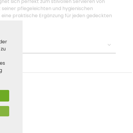
net sich perfekt zum stilvollen Servieren von
 seiner pflegeleichten und hygienischen
 eine praktische Ergänzung für jeden gedeckten
 der
se:
 zu
ies
g