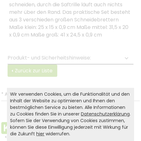
schneiden, durch die Saftrille läuft auch nichts
mehr über den Rand. Das praktische Set besteht
aus 3 verschieden großen Schneidebrettern
Maße klein: 25 x 15 x 0,9 cm Maße mittel: 31,5 x 20
x 0,9 cm Maße groß: 41 x 24,5 x 0,9 cm
Produkt- und Sicherheitshinweise:
Zurück zur Liste
Wir verwenden Cookies, um die Funktionalität und den
*
Alle Preise inkl. gesetzl. MwSt. und zzgl.
Versandkosten
.
Inhalt der Website zu optimieren und Ihnen den
bestmöglichen Service zu bieten. Alle Informationen
zu Cookies finden Sie in unserer
Datenschutzerklärung
.
Sofern Sie der Verwendung von Cookies zustimmen,
können Sie diese Einwilligung jederzeit mit Wirkung für
die Zukunft
hier
widerrufen.