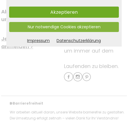
Abonnieren Sie jetzt 
Akzeptieren
Folgen Sie uns auf
unseren Newsletter
Nur notwendige Cookies akzeptieren
Social Media
Jetzt kostenfrei 
Impressum
Datenschutzerklärung
anmelden >
um immer auf dem
Laufenden zu bleiben.
Barrierefreiheit
🌐
Wir arbeiten aktuell daran, unsere Website barrierefrei zu gestalten.
Die Umsetzung erfolgt zeitnah – vielen Dank für Ihr Verständnis!