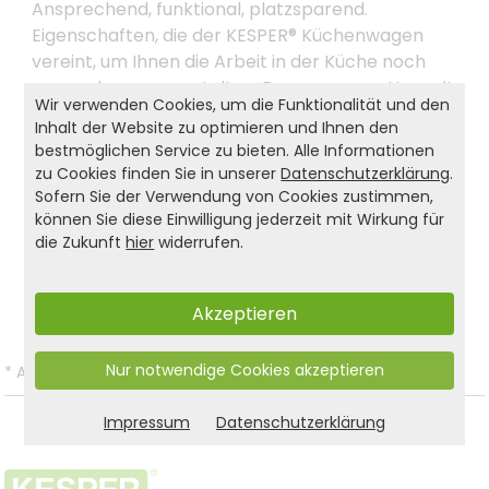
Ansprechend, funktional, platzsparend.
Eigenschaften, die der KESPER® Küchenwagen
vereint, um Ihnen die Arbeit in der Küche noch
angenehmer zu gestalten. Da uns unsere Umwelt
Wir verwenden Cookies, um die Funktionalität und den
genauso sehr am Herzen liegt wie Ihnen,
Inhalt der Website zu optimieren und Ihnen den
verwenden wir für den KESPER® Küchenwagen
bestmöglichen Service zu bieten. Alle Informationen
ausschließlich FSC®-zertifiziertes Material.
zu Cookies finden Sie in unserer
Datenschutzerklärung
.
Sofern Sie der Verwendung von Cookies zustimmen,
können Sie diese Einwilligung jederzeit mit Wirkung für
die Zukunft
hier
widerrufen.
Produkt- und Sicherheitshinweise:
Zurück zur Liste
Akzeptieren
Nur notwendige Cookies akzeptieren
*
Alle Preise inkl. gesetzl. MwSt. und zzgl.
Versandkosten
.
Impressum
Datenschutzerklärung