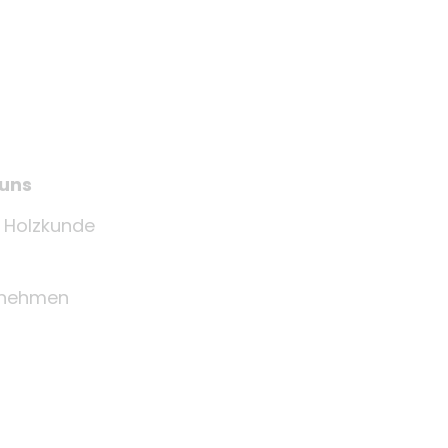
 uns
e Holzkunde
rnehmen