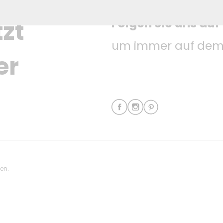
Folgen Sie uns auf
zt 
um immer auf dem 
er
ten.