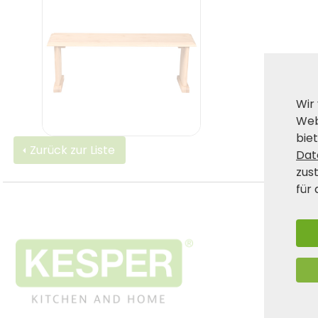
Wir
Web
biet
Zurück zur Liste
Dat
zus
für 