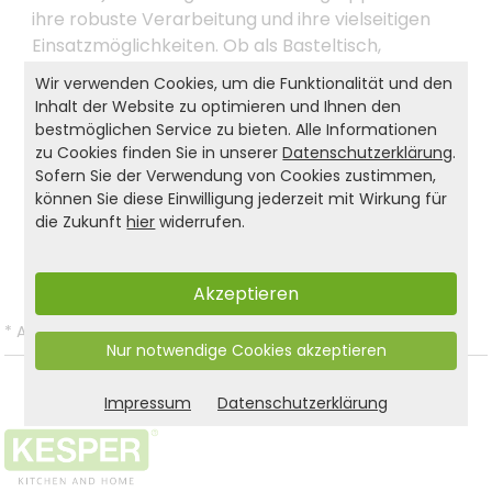
ihre robuste Verarbeitung und ihre vielseitigen
Einsatzmöglichkeiten. Ob als Basteltisch,
Spieltisch oder erste Lernstation – das KESPER
Wir verwenden Cookies, um die Funktionalität und den
Möbelset begleitet Kinder zuverlässig durch den
Inhalt der Website zu optimieren und Ihnen den
Alltag.
bestmöglichen Service zu bieten. Alle Informationen
zu Cookies finden Sie in unserer
Datenschutzerklärung
.
Sofern Sie der Verwendung von Cookies zustimmen,
können Sie diese Einwilligung jederzeit mit Wirkung für
Produkt- und Sicherheitshinweise:
die Zukunft
hier
widerrufen.
Zurück zur Liste
Akzeptieren
*
Alle Preise inkl. gesetzl. MwSt. und zzgl.
Versandkosten
.
Nur notwendige Cookies akzeptieren
Impressum
Datenschutzerklärung