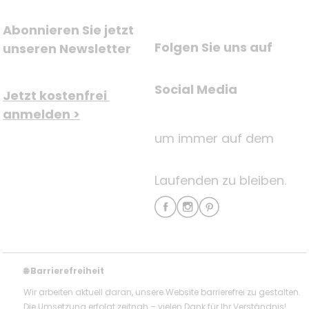
Abonnieren Sie jetzt 
Folgen Sie uns auf
unseren Newsletter
Social Media
Jetzt kostenfrei 
anmelden >
um immer auf dem
Laufenden zu bleiben.
Barrierefreiheit
🌐
Wir arbeiten aktuell daran, unsere Website barrierefrei zu gestalten.
Die Umsetzung erfolgt zeitnah – vielen Dank für Ihr Verständnis!