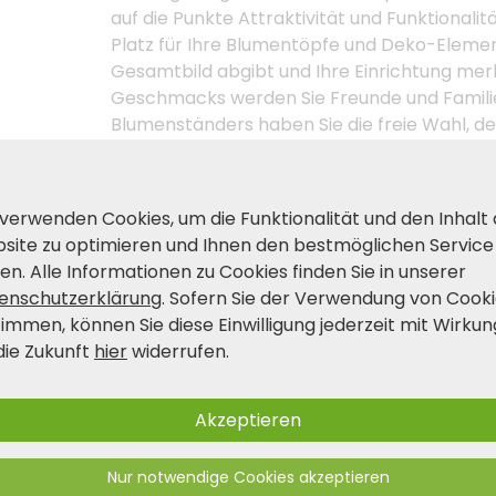
auf die Punkte Attraktivität und Funktionalitä
Platz für Ihre Blumentöpfe und Deko-Elemen
Gesamtbild abgibt und Ihre Einrichtung mer
Geschmacks werden Sie Freunde und Familie s
Blumenständers haben Sie die freie Wahl, d
gut wie im Wohnzimmer oder im Wintergarten
Design gepaart mit natürlicher Ausstrahlung
 verwenden Cookies, um die Funktionalität und den Inhalt
site zu optimieren und Ihnen den bestmöglichen Service
Produkt- und Sicherheitshinwei
en. Alle Informationen zu Cookies finden Sie in unserer
enschutzerklärung
. Sofern Sie der Verwendung von Cook
timmen, können Sie diese Einwilligung jederzeit mit Wirkun
die Zukunft
hier
widerrufen.
Akzeptieren
Nur notwendige Cookies akzeptieren