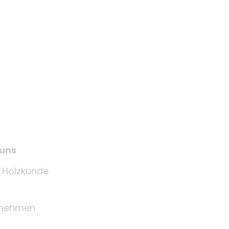
 uns
e Holzkunde
rnehmen