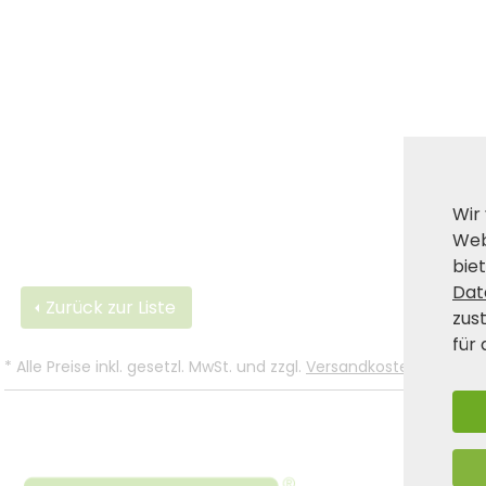
Wir
Web
biet
Dat
Zurück zur Liste
zus
für 
*
Alle Preise inkl. gesetzl. MwSt. und zzgl.
Versandkosten
.