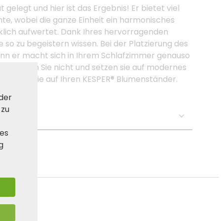
t gelegt und hier ist das Ergebnis! Er bietet viel
te, wobei die ganze Einheit ein harmonisches
klich aufwertet. Dank Ihres hervorragenden
o zu begeistern wissen. Bei der Platzierung des
enn er macht sich in Ihrem Schlafzimmer genauso
. Zögern Sie nicht und setzen sie auf modernes
. Setzen Sie auf Ihren KESPER® Blumenständer.
 der
 zu
se:
ies
g