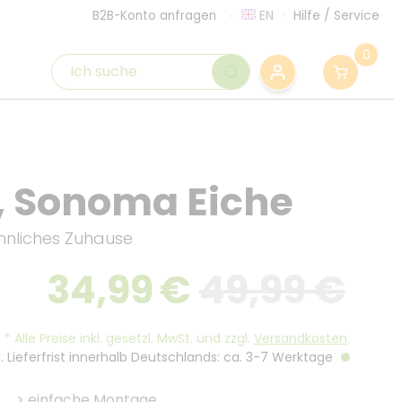
EN
Hilfe
/
Service
B2B-Konto anfragen
0
 Sonoma Eiche
hnliches Zuhause
34,99
€
49,99 €
*
Alle Preise inkl. gesetzl. MwSt. und zzgl.
Versandkosten
.
. Lieferfrist innerhalb Deutschlands: ca. 3-7 Werktage
>
einfache Montage