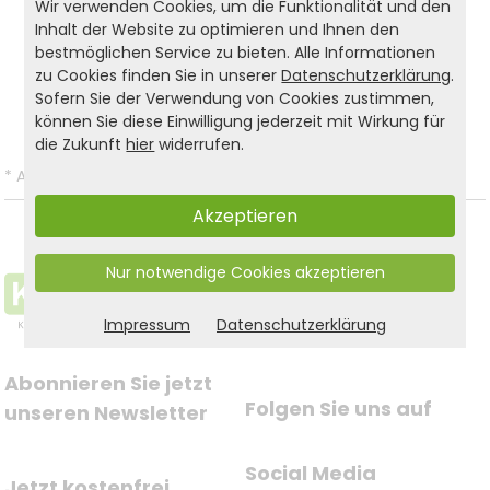
Wir verwenden Cookies, um die Funktionalität und den
Inhalt der Website zu optimieren und Ihnen den
Produkt- und Sicherheitshinweise:
bestmöglichen Service zu bieten. Alle Informationen
zu Cookies finden Sie in unserer
Datenschutzerklärung
.
Zurück zur Liste
Sofern Sie der Verwendung von Cookies zustimmen,
können Sie diese Einwilligung jederzeit mit Wirkung für
die Zukunft
hier
widerrufen.
*
Alle Preise inkl. gesetzl. MwSt. und zzgl.
Versandkosten
.
Akzeptieren
Nur notwendige Cookies akzeptieren
Impressum
Datenschutzerklärung
Abonnieren Sie jetzt 
Folgen Sie uns auf
unseren Newsletter
Social Media
Jetzt kostenfrei 