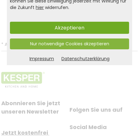
können Sie diese Einwilligung jederzeit mit Wirkung für
die Zukunft
hier
widerrufen.
Produkt- und Sicherheitshinweise:
Zurück zur Liste
Akzeptieren
Nur notwendige Cookies akzeptieren
*
Alle Preise inkl. gesetzl. MwSt. und zzgl.
Versandkosten
.
Impressum
Datenschutzerklärung
Abonnieren Sie jetzt 
Folgen Sie uns auf
unseren Newsletter
Social Media
Jetzt kostenfrei 