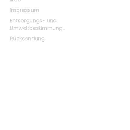
Impressum
Entsorgungs- und
Umweltbestimmungen
Rücksendung
Widerrufsrecht
Zahlungsmittel
Über uns
Kleine Holzkunde
News
Unternehmen
Letzte Aktualisierung: 07.08.2026 um 09:34 Uhr