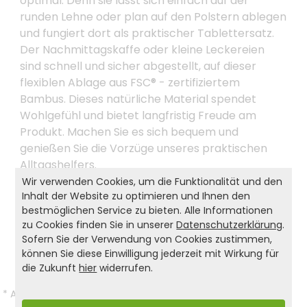
optimal. Denn sie lässt sich einfach auf der
runden Lehne oder plan auf den Polstern ablegen
und fungiert dort als praktischer Tablettersatz.
Der Nachmittagskaffe oder kleine Leckereien
sind schnell und sicher abgestellt, auf dieser
flexiblen Ablage aus FSC® - zertifiziertem
Bambus. Dieses natürliche Material spendet
Wohlgefühl und bietet langfristig Freude am
Produkt. Machen Sie es sich bequem und
genießen Sie die Vorzüge unseres praktischen
Alltagshelfers.
Wir verwenden Cookies, um die Funktionalität und den
Inhalt der Website zu optimieren und Ihnen den
bestmöglichen Service zu bieten. Alle Informationen
Produkt- und Sicherheitshinweise:
zu Cookies finden Sie in unserer
Datenschutzerklärung
.
Sofern Sie der Verwendung von Cookies zustimmen,
Zurück zur Liste
können Sie diese Einwilligung jederzeit mit Wirkung für
die Zukunft
hier
widerrufen.
*
Alle Preise inkl. gesetzl. MwSt. und zzgl.
Versandkosten
.