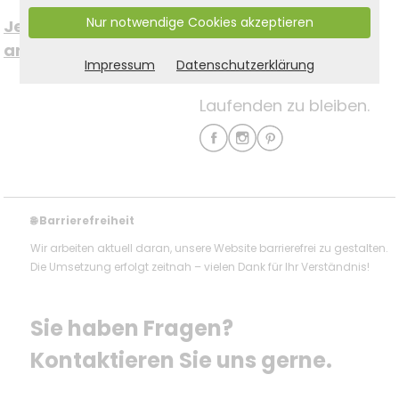
Social Media
Nur notwendige Cookies akzeptieren
Jetzt kostenfrei 
anmelden >
um immer auf dem
Impressum
Datenschutzerklärung
Laufenden zu bleiben.
Barrierefreiheit
🌐
Wir arbeiten aktuell daran, unsere Website barrierefrei zu gestalten.
Die Umsetzung erfolgt zeitnah – vielen Dank für Ihr Verständnis!
Sie haben Fragen? 
Kontaktieren Sie uns gerne.