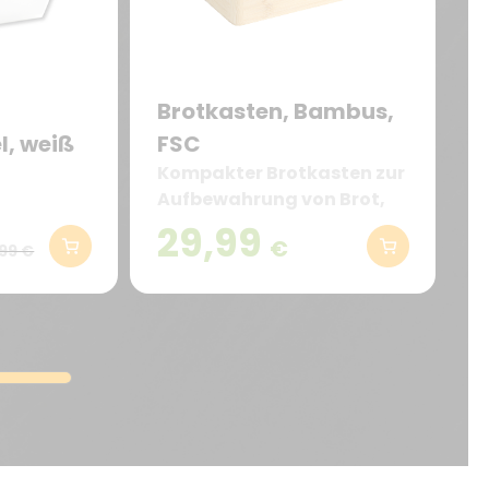
Brotkasten, Bambus,
, weiß
FSC
Kompakter Brotkasten zur
Aufbewahrung von Brot,
us FSC®-
Brötchen und Gebäck
29,99
€
99 €