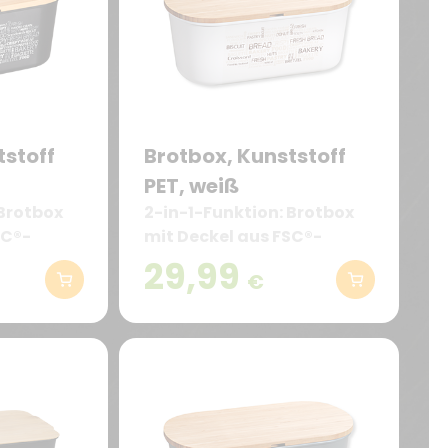
tstoff
Brotbox, Kunststoff
PET, weiß
 Brotbox
2-in-1-Funktion: Brotbox
SC®-
mit Deckel aus FSC®-
z –
zertifiziertem Holz –
29,99
€
 auch als
praktischerweise auch als
tt
Brotschneidebrett
cm).
nutzbar (34 x 18 cm).