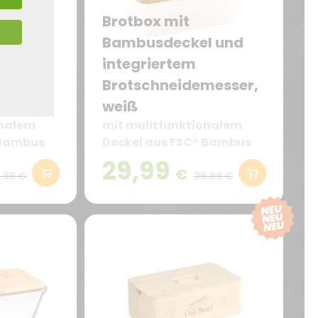
Brotbox mit
l und
Bambusdeckel und
integriertem
messer,
Brotschneidemesser,
weiß
onalem
mit mulitfunktionalem
 Bambus
Deckel aus FSC® Bambus
29,99
€
,99 €
39,99 €