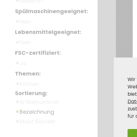
Melamin
Spülmaschinengeeignet:
Nein
Lebensmittelgeeignet:
Nein
FSC-zertifiziert:
Ja
Themen:
Wir
Kitchen
Web
Sortierung:
biet
Dat
Artikelnummer
zus
Bezeichnung
für 
Meist Bestellt