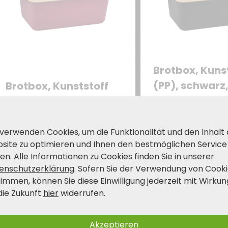
Brotbox, Kuns
(PP), schwarz
Brotbox, Kunststoff
Deckel als
(PP), rot, FSC
Brotschneidebre
Deckel als
verwendbar
27,99
Brotschneidebrett
 verwenden Cookies, um die Funktionalität und den Inhalt
€
verwendbar
Anfrage per E-Mail
site zu optimieren und Ihnen den bestmöglichen Service
en. Alle Informationen zu Cookies finden Sie in unserer
enschutzerklärung
. Sofern Sie der Verwendung von Cook
timmen, können Sie diese Einwilligung jederzeit mit Wirkun
die Zukunft
hier
widerrufen.
Akzeptieren