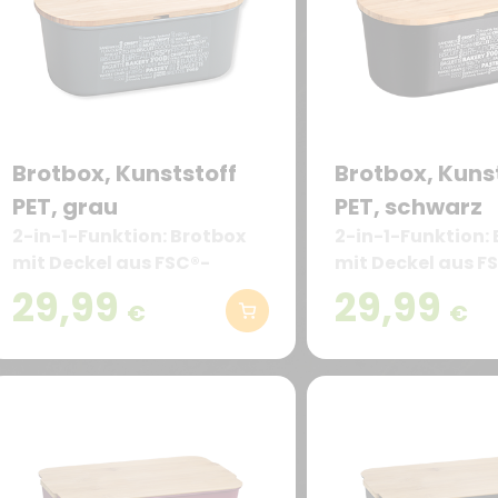
Brotbox, Kunststoff
Brotbox, Kuns
PET, grau
PET, schwarz
2-in-1-Funktion: Brotbox
2-in-1-Funktion:
mit Deckel aus FSC®-
mit Deckel aus F
zertifiziertem Holz –
zertifiziertem Hol
29,99
29,99
€
€
praktischerweise auch als
praktischerweise
Brotschneidebrett
Brotschneidebre
nutzbar (34 x 18 cm).
nutzbar (34 x 18 