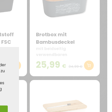
tstoff
Brotbox mit
, FSC
Bambusdeckel
mit beidseitig
tt
verwendbaren
Schneidebrett aus FSC®-
25,99
 der
€
Bambus
34,99 €
 zu
ies
g