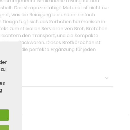
stoffgeflecht ist die ideale Lösung für den
alt. Das strapazierfähige Material ist nicht nur
net, was die Reinigung besonders einfach
n Design fügt sich das Körbchen harmonisch in
fekt zum stilvollen Servieren von Brot, Brötchen
rleichtern den Transport, und die kompakte
lzahl von Backwaren. Dieses Brotkörbchen ist
echend – die perfekte Ergänzung für jeden
 der
 zu
se:
ies
g