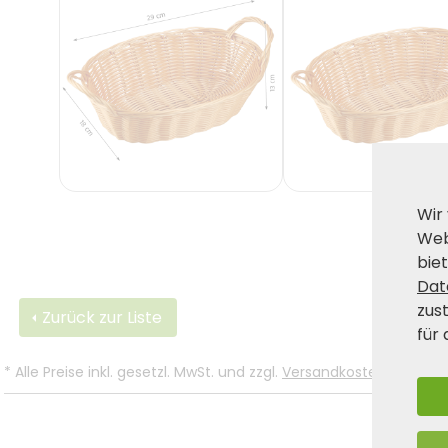
Wir
Web
biet
Dat
zus
Zurück zur Liste
für 
*
Alle Preise inkl. gesetzl. MwSt. und zzgl.
Versandkosten
.