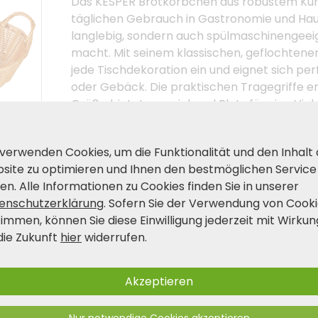
Das KESPER Brotkörbchen aus robustem Kunst
täglichen Gebrauch in Gastronomie und Haush
langlebig, sondern auch spülmaschinengeeig
macht. Mit seinem klassischen, geflochtene
jede Tischdekoration ein und eignet sich per
oder Gebäck. Die praktischen Tragegriffe e
Größe bietet ausreichend Platz für eine Vie
sowohl funktional als auch ästhetisch anspr
gedeckten Tisch.
 verwenden Cookies, um die Funktionalität und den Inhalt
site zu optimieren und Ihnen den bestmöglichen Service
en. Alle Informationen zu Cookies finden Sie in unserer
Produkt- und Sicherheitshinwei
enschutzerklärung
. Sofern Sie der Verwendung von Cook
timmen, können Sie diese Einwilligung jederzeit mit Wirkun
die Zukunft
hier
widerrufen.
Akzeptieren