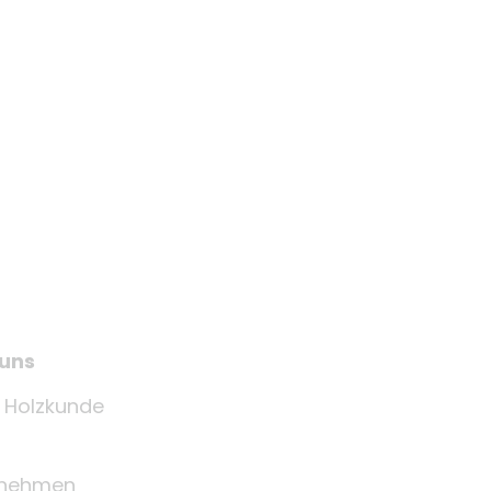
 uns
e Holzkunde
rnehmen