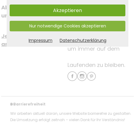
Abonnieren Sie jetzt 
Akzeptieren
Folgen Sie uns auf
unseren Newsletter
Nur notwendige Cookies akzeptieren
Social Media
Jetzt kostenfrei 
Impressum
Datenschutzerklärung
anmelden >
um immer auf dem
Laufenden zu bleiben.
Barrierefreiheit
🌐
Wir arbeiten aktuell daran, unsere Website barrierefrei zu gestalten.
Die Umsetzung erfolgt zeitnah – vielen Dank für Ihr Verständnis!