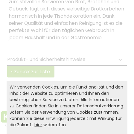
zum stilvollen Servieren von Brot, Brötchen und
Gebäck, fügt sich dieses vielseitige Brotkörbchen
harmonisch in jede Tischdekoration ein. Dank
seiner Qualität und einfachen Reinigung ist es die
perfekte Wahl für den täglichen Gebrauch in
jedem Haushalt und in der Gastronomie.
Produkt- und Sicherheitshinweise:
Zurück zur Liste
Wir verwenden Cookies, um die Funktionalität und den
Inhalt der Website zu optimieren und Ihnen den
bestmöglichen Service zu bieten. Alle Informationen
zu Cookies finden Sie in unserer
Datenschutzerklärung
.
Sofern Sie der Verwendung von Cookies zustimmen,
können Sie diese Einwilligung jederzeit mit Wirkung für
die Zukunft
hier
widerrufen.