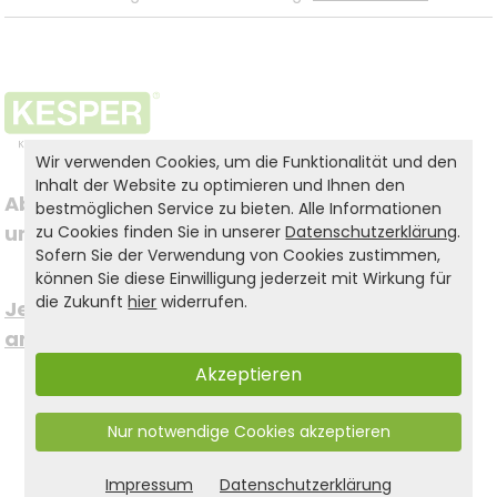
Wir verwenden Cookies, um die Funktionalität und den
Inhalt der Website zu optimieren und Ihnen den
Abonnieren Sie jetzt 
bestmöglichen Service zu bieten. Alle Informationen
Folgen Sie uns auf
unseren Newsletter
zu Cookies finden Sie in unserer
Datenschutzerklärung
.
Sofern Sie der Verwendung von Cookies zustimmen,
Social Media
können Sie diese Einwilligung jederzeit mit Wirkung für
die Zukunft
hier
widerrufen.
Jetzt kostenfrei 
anmelden >
um immer auf dem
Akzeptieren
Laufenden zu bleiben.
Nur notwendige Cookies akzeptieren
Impressum
Datenschutzerklärung