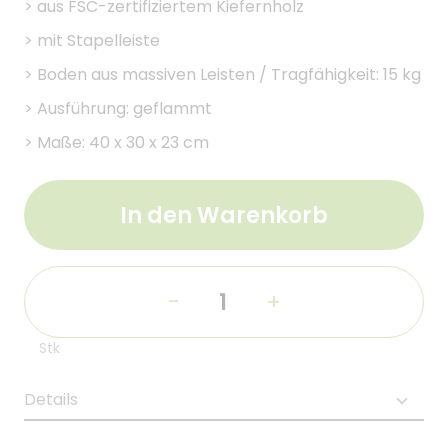
>
aus FSC-zertifiziertem Kiefernholz
>
mit Stapelleiste
>
Boden aus massiven Leisten / Tragfähigkeit: 15 kg
>
Ausführung: geflammt
>
Maße: 40 x 30 x 23 cm
In den Warenkorb
-
+
Stk
Details