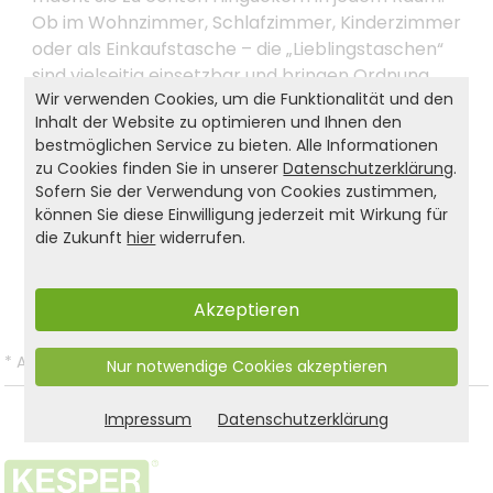
Ob im Wohnzimmer, Schlafzimmer, Kinderzimmer
oder als Einkaufstasche – die „Lieblingstaschen“
sind vielseitig einsetzbar und bringen Ordnung
Wir verwenden Cookies, um die Funktionalität und den
und Stil in Ihren Alltag. Mit KESPER entscheidest du
Inhalt der Website zu optimieren und Ihnen den
dich für funktionale Aufbewahrungslösungen, die
bestmöglichen Service zu bieten. Alle Informationen
Design und Praktikabilität perfekt verbinden.
zu Cookies finden Sie in unserer
Datenschutzerklärung
.
Sofern Sie der Verwendung von Cookies zustimmen,
können Sie diese Einwilligung jederzeit mit Wirkung für
Produkt- und Sicherheitshinweise:
die Zukunft
hier
widerrufen.
Zurück zur Liste
Akzeptieren
*
Alle Preise inkl. gesetzl. MwSt. und zzgl.
Versandkosten
.
Nur notwendige Cookies akzeptieren
Impressum
Datenschutzerklärung