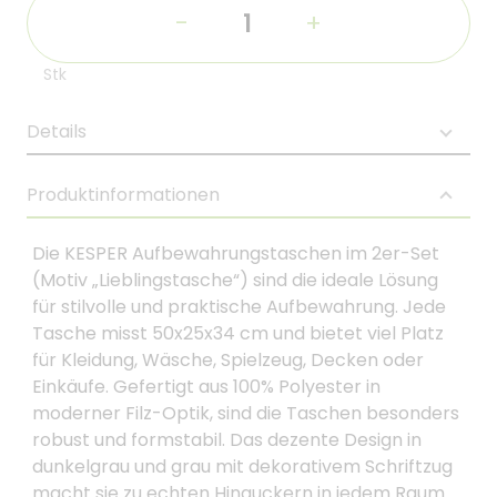
-
+
Stk
Details
Produktinformationen
Die KESPER Aufbewahrungstaschen im 2er-Set
(Motiv „Lieblingstasche“) sind die ideale Lösung
für stilvolle und praktische Aufbewahrung. Jede
Tasche misst 50x25x34 cm und bietet viel Platz
für Kleidung, Wäsche, Spielzeug, Decken oder
Einkäufe. Gefertigt aus 100% Polyester in
moderner Filz-Optik, sind die Taschen besonders
robust und formstabil. Das dezente Design in
dunkelgrau und grau mit dekorativem Schriftzug
macht sie zu echten Hinguckern in jedem Raum.